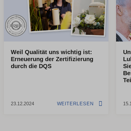
Weil Qualität uns wichtig ist:
Un
Erneuerung der Zertifizierung
Lu
durch die DQS
Si
Be
Te
23.12.2024
WEITERLESEN
15.