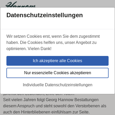
Datenschutzeinstellungen
Über uns
Kontakt
Leistungen
Wir setzen Cookies erst, wenn Sie dem zugestimmt
030 / 687 70 50
Tag & Nacht erreichbar:
haben. Die Cookies helfen uns, unser Angebot zu
optimieren. Vielen Dank!
Ich akzeptiere alle Cookies
IMMER AN IHRER SEITE
Willkommen bei Georg Hannow
Nur essenzielle Cookies akzeptieren
Bestattungen in Berlin-Neukölln
Individuelle Datenschutzeinstellungen
„Dienst den Lebenden, Ehre den Toten.“
Seit vielen Jahren folgt Georg Hannow Bestattungen
diesem Anspruch und steht sowohl den Verstorbenen als
auch den Hinterbliebenen einfühlsam zur Seite.