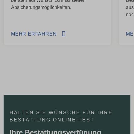
beraten auf Wunsch zu finanziellen
Bes
Absicherungsmöglichkeiten.
aus
nac
MEHR ERFAHREN
ME
HALTEN SIE WÜNSCHE FÜR IHRE
BESTATTUNG ONLINE FEST
Ihre Bestattungsverfügung